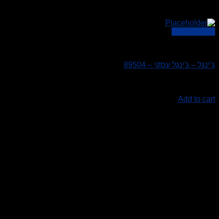
תצוגה מהירה
כללי
ג’ינגל – ג'ינגל עסקי – 89504
Rated
0
out of 5
₪
239.00
Add to cart