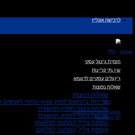
לרכישה אונליין
Home
/
כללי
הזמנת ג'ינגל עסקי
ג’ינגל – ג'ינגל עסקי – 89636
שירותי קריינות
ג’ינגלים עסקיים לדוגמא
₪
219.00
שאלות נפוצות
Out of stock
שאלות נפוצות
קריינות בהתאם לחוק שוויון זכויות לאנשים 
Category:
כללי
שליחת גינגל לספק תקשורת
Additional information
שליחת גינגל לספק תקשורת
Reviews (0)
הוספת צליל המתנה לפלאפון
הוספת צליל המתנה לסלקום
Jingle Type
ג'ינגל עסקי